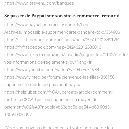
https://www.lerevenu.com/banques
Se passer de Paypal sur son site e-commerce, retour d ...
https://www.paypal-community.com/t5/Les-
Archives/impossible-supprimer-carte-bancaire/td-p/334986
https://fr-fr.facebook.com/business/help/295104013891262
https://fr-fr.facebook.com/help/242462812536016
https://www.linkedin.com/help/linkedin/suggested/1102/mettre
vos-informations-de-reglement-a-jour?lang=fr
https://www.youtube.com/watch?v=4EbIEqk1VK4
https://www.vinted.be/forum/bienvenue-les-filles/866158-
supprimer-le-mode-de-paiement-pay-bal
https://help.uber.com/fr-CA/ubereats/article/comment-
mettre-%C3%A0-jour-ou-supprimer-un-moyen-de-
paiement%C2%A0?nodeId=b63cca5c-ea54-4d60-90d3-
19fc90926d97
Gérer vos moyens de paiement et votre adresse de les