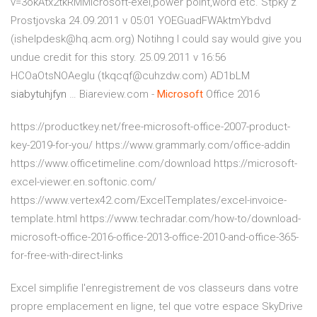
v=3okAtx2tkRMMicrosoft-exel,power point,word etc.
Stpky z
Prostjovska
24.09.2011 v 05:01 YOEGuadFWAktmYbdvd
(ishelpdesk@hq.acm.org) Notihng I could say would give you
undue credit for this story. 25.09.2011 v 16:56
HCOaOtsNOAeglu (tkqcqf@cuhzdw.com) AD1bLM
siabytuhjfyn
…
Biareview.com -
Microsoft
Office 2016
https://productkey.net/free-microsoft-office-2007-product-
key-2019-for-you/ https://www.grammarly.com/office-addin
https://www.officetimeline.com/download https://microsoft-
excel-viewer.en.softonic.com/
https://www.vertex42.com/ExcelTemplates/excel-invoice-
template.html https://www.techradar.com/how-to/download-
microsoft-office-2016-office-2013-office-2010-and-office-365-
for-free-with-direct-links
Excel simplifie l'enregistrement de vos classeurs dans votre
propre emplacement en ligne, tel que votre espace SkyDrive