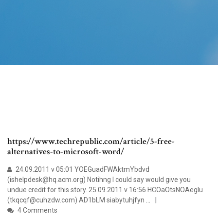
https://www.techrepublic.com/article/5-free-
alternatives-to-microsoft-word/
24.09.2011 v 05:01 YOEGuadFWAktmYbdvd
(ishelpdesk@hq.acm.org) Notihng I could say would give you
undue credit for this story. 25.09.2011 v 16:56 HCOaOtsNOAeglu
(tkqcqf@cuhzdw.com) AD1bLM
siabytuhjfyn
…
4 Comments