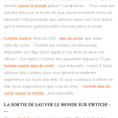
forntite
sauver
le
monde
gratuit ? sur
le
forum ... Pour ceux qui
ont des info pour le mode de jeux sauver le monde merci de
répondre l'info principale que j'aimerai savoir est c'est quand
qu'il le mettrons gratuit bordel c'est pas parce le mode ...
Fortnite
(
Switch
, Android, iOS) :
date
de
sortie
, apk, news ...
Date de sortie : - Fortnite sur mobiles est désormais
disponible sur l'App Store Apple et sur Android via le site
officel ! - Sur Switch, Fortnite est disponible depuis le 12 juin.
fortnite
switch
date
de
sortie
- Jeux éducatifs - x-wars.fr Nous
utilisons des cookies pour vous garantir la meilleure
expérience sur notre site web. Si vous continuez à utiliser ce
site, nous supposerons que vous en êtes ...
fortnite
date
de
sortie
sauver
le
monde
- Jeux éducatifs
LA SORTIE DE SAUVER LE MONDE SUR SWITCH? -
…