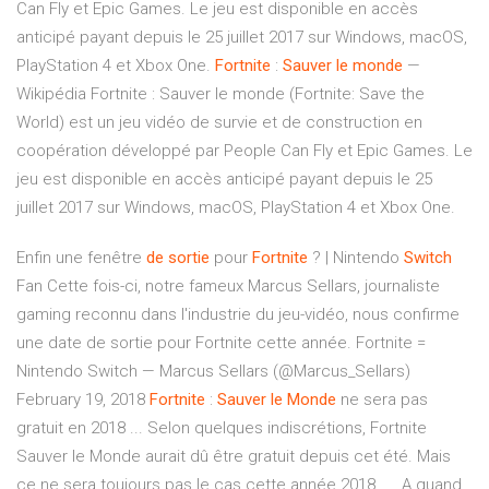
Can Fly et Epic Games. Le jeu est disponible en accès
anticipé payant depuis le 25 juillet 2017 sur Windows, macOS,
PlayStation 4 et Xbox One.
Fortnite
:
Sauver
le
monde
—
Wikipédia Fortnite : Sauver le monde (Fortnite: Save the
World) est un jeu vidéo de survie et de construction en
coopération développé par People Can Fly et Epic Games. Le
jeu est disponible en accès anticipé payant depuis le 25
juillet 2017 sur Windows, macOS, PlayStation 4 et Xbox One.
Enfin une fenêtre
de
sortie
pour
Fortnite
? | Nintendo
Switch
Fan Cette fois-ci, notre fameux Marcus Sellars, journaliste
gaming reconnu dans l'industrie du jeu-vidéo, nous confirme
une date de sortie pour Fortnite cette année. Fortnite =
Nintendo Switch — Marcus Sellars (@Marcus_Sellars)
February 19, 2018
Fortnite
:
Sauver
le
Monde
ne sera pas
gratuit en 2018 ... Selon quelques indiscrétions, Fortnite
Sauver le Monde aurait dû être gratuit depuis cet été. Mais
ce ne sera toujours pas le cas cette année 2018..... A quand