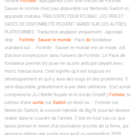
Obtenir
Fortnite
- epicgames.com Site officiel de Fortnite.
Sauver le monde n'est pas disponible sur Nintendo Switch et
appareils mobiles. PRIX D'EPIC POUR PC/MAC. LES PRIX ET
DATES DE DISPONIBILITÉ PEUVENT VARIER SUR LES AUTRES
PLATEFORMES. Traduction anglaise uniquement. Japonais
disp ...
Fortnite
:
Sauver
le
monde
- Pack
de
fondateur
standard sur ... Fortnite : Sauver le monde est un mode JcE
d'action-construction dans l'univers de Fortnite. Le Pack de
fondateur permet d'y jouer en accès anticipé payant avec
micro transactions. Cela signifie qu'il est toujours en
développement et qu'il y aura des bugs et des problèmes. Il
sera disponible gratuitement à une date ultérieure. (Cet achat
comprend le JcJ Battle Royale et le mode Créatif.)
Fortnite
, la
rumeur d'une
sortie
sur
Switch
en Août ou ... Fortnite sur
Nintendo Switch, la console hybride de Big N, pourrait devenir
réalité dans le courant de l'année. C'est en tout cas ce que
laisse penser le tweet d'un journaliste proche de la firme, qui
annonce même une sortie pour août ou septembre 2018.